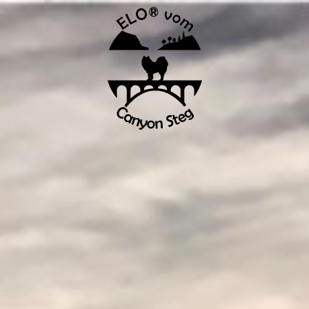
Startseite Elo vom Canyon Steg
Über uns
Fort- & Weiterbildung
Zucht
Wurfplanung