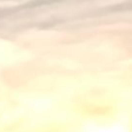
Elo® und EZFG
Kontakt